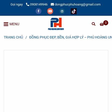
Gọi ngay
0908149946
dongphucphuhoang@gmail.com
0
MENU
TRANG CHỦ
/
ĐỒNG PHỤC ĐẸP, BỀN, GIÁ HỢP LÝ – PHÚ HOÀNG