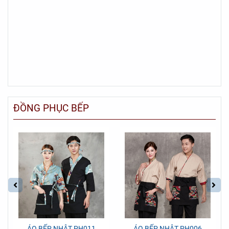
ĐỒNG PHỤC BẾP
ÁO BẾP NHẬT PH011
ÁO BẾP NHẬT PH006