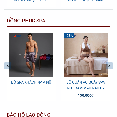
ĐỒNG PHỤC SPA
-25%
BỘ SPA KHÁCH NAM NỮ
BỘ QUẦN ÁO QUÂY SPA
NÚT BẤM MÀU NÂU CÀ
PHÊ
150.000đ
BẢO HỘ LAO ĐỘNG