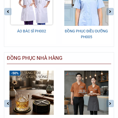
ÁO BÁC SĨ PH002
ĐỒNG PHỤC ĐIỀU DƯỠNG
PH005
ĐỒNG PHỤC NHÀ HÀNG
-50%