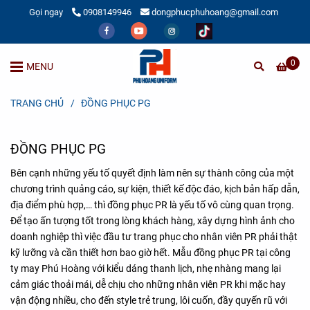
Gọi ngay
0908149946
dongphucphuhoang@gmail.com
0
MENU
TRANG CHỦ
/
ĐỒNG PHỤC PG
ĐỒNG PHỤC PG
Bên cạnh những yếu tố quyết định làm nên sự thành công của một
chương trình quảng cáo, sự kiện, thiết kế độc đáo, kịch bản hấp dẫn,
địa điểm phù hợp,… thì đồng phục PR là yếu tố vô cùng quan trọng.
Để tạo ấn tượng tốt trong lòng khách hàng, xây dựng hình ảnh cho
doanh nghiệp thì việc đầu tư trang phục cho nhân viên PR phải thật
kỹ lưỡng và cần thiết hơn bao giờ hết. Mẫu đồng phục PR tại công
ty may Phú Hoàng với kiểu dáng thanh lịch, nhẹ nhàng mang lại
cảm giác thoải mái, dễ chịu cho những nhân viên PR khi mặc hay
vận động nhiều, cho đến style trẻ trung, lôi cuốn, đầy quyến rũ với