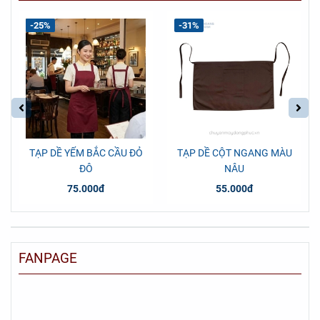
-25%
-31%
TẠP DỀ YẾM BẮC CẦU ĐỎ
TẠP DỀ CỘT NGANG MÀU
ĐÔ
NÂU
75.000đ
55.000đ
FANPAGE