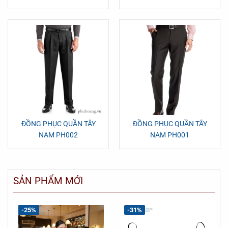
ĐỒNG PHỤC QUẦN TÂY
ĐỒNG PHỤC QUẦN TÂY
NAM PH002
NAM PH001
SẢN PHẨM MỚI
-25%
-31%