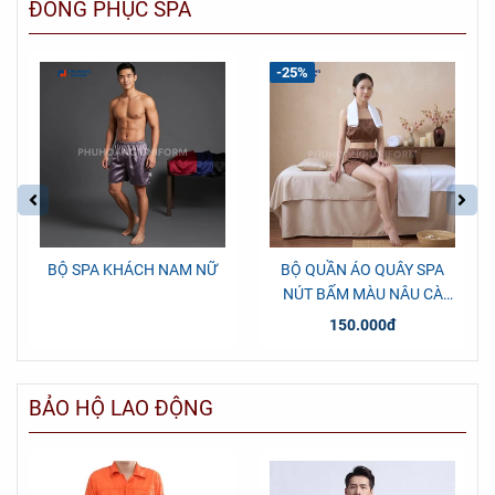
ĐỒNG PHỤC SPA
-25%
BỘ SPA KHÁCH NAM NỮ
BỘ QUẦN ÁO QUÂY SPA
NÚT BẤM MÀU NÂU CÀ
PHÊ
150.000đ
BẢO HỘ LAO ĐỘNG