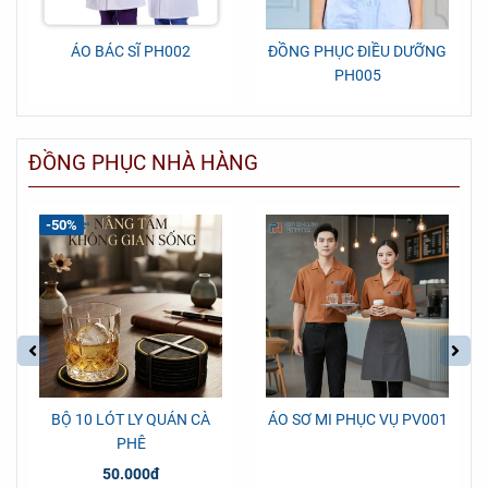
ÁO BÁC SĨ PH002
ĐỒNG PHỤC ĐIỀU DƯỠNG
PH005
ĐỒNG PHỤC NHÀ HÀNG
-50%
BỘ 10 LÓT LY QUÁN CÀ
ÁO SƠ MI PHỤC VỤ PV001
PHÊ
50.000đ