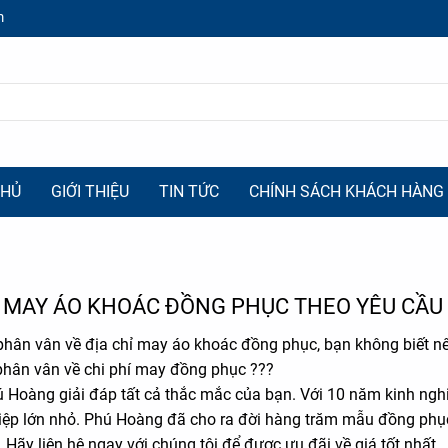
m
CHỦ
GIỚI THIỆU
TIN TỨC
CHÍNH SÁCH KHÁCH HÀNG
Ỉ MAY ÁO KHOÁC ĐỒNG PHỤC THEO YÊU CẦU
hân vân về địa chỉ may áo khoác đồng phục, bạn không biết nên
hân vân về chi phí may đồng phục ???
-31%
 Hoàng giải đáp tất cả thắc mắc của bạn. Với 10 năm kinh ngh
ệp lớn nhỏ. Phú Hoàng đã cho ra đời hàng trăm mẫu đồng phục
 Hãy liên hệ ngay với chúng tôi để được ưu đãi về giá tốt nhất.