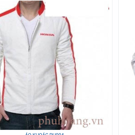
 MI PHỤC VỤ PV001
KHĂN TRẢI BÀN HỘI NGHỊ KB