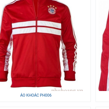
HỤC XÂY DỰNG PH019
ĐỒNG PHỤC XÂY DỰNG PH01
ÁO KHOÁC PH006
ỤC ĐIỀU DƯỠNG PH005
ĐỒNG PHỤC Y TÁ PH007