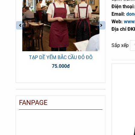
Điện thoại
Email:
don
Web:
www.
Địa chỉ Đ
Sắp xếp
ĐEN
TẠP DỀ YẾM BẮC CẦU ĐỎ ĐÔ
TẠP DỀ
75.000đ
FANPAGE