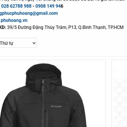
:
028 62788 988
-
0908 149 94
6
gphucphuhoang@gmail.com
phuhoang.vn
KKD:
39/5 Đường Đặng Thùy Trâm, P13, Q.Bình Thạnh, TP.HCM
 CỘT NGANG MÀU NÂU
TẠP DỀ NILON XANH LÁ CÂ
55.000đ
55.000đ