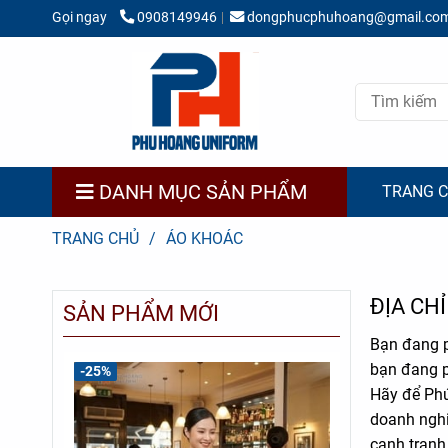
Gọi ngay
0908149946
dongphucphuhoang@gmail.co
DANH MỤC SẢN PHẨM
TRANG 
TRANG CHỦ
/
ÁO KHOÁC
ĐỊA CH
SẢN PHẨM MỚI
Bạn đang p
bạn đang p
-25%
-31%
Hãy để Phú
doanh nghi
cạnh tranh.