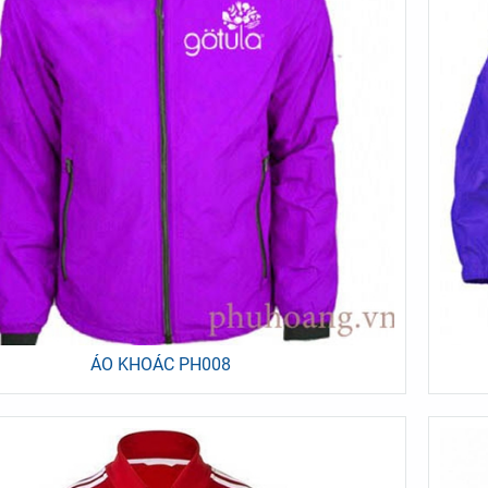
 ÁO QUÂY SPA NÚT BẤM
BỘ QUẦN ÁO QUÂY SPA NÚT 
ÀU NÂU CÀ PHÊ
MÀU NÂU
150.000đ
150.000đ
ÁO KHOÁC PH008