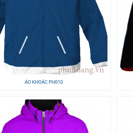
 BẾP NHẬT PH006
ÁO BẾP NHẬT PH004
-25%
ÁO KHOÁC PH010