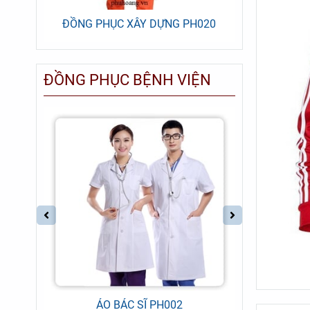
7
ĐỒNG PHỤC XÂY DỰNG PH020
ĐỒNG P
ĐỒNG PHỤC BỆNH VIỆN
ÁO BÁC SĨ PH002
ĐỒNG PH