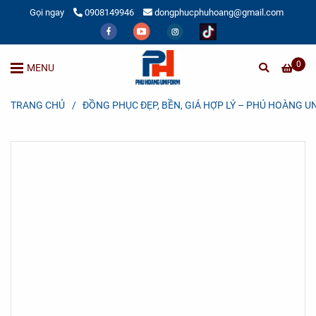
Gọi ngay
0908149946
dongphucphuhoang@gmail.com
0
MENU
TRANG CHỦ
/
ĐỒNG PHỤC ĐẸP, BỀN, GIÁ HỢP LÝ – PHÚ HOÀNG