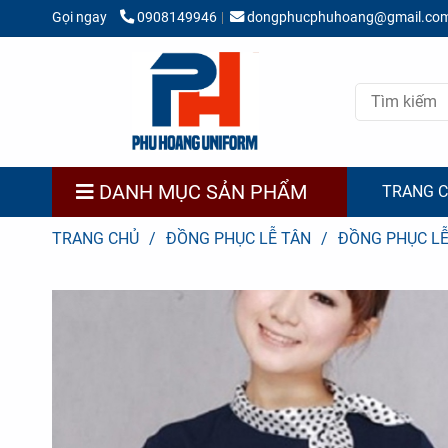
Gọi ngay
0908149946
dongphucphuhoang@gmail.co
DANH MỤC SẢN PHẨM
TRANG 
TRANG CHỦ
/
ĐỒNG PHỤC LỄ TÂN
/
ĐỒNG PHỤC LỄ