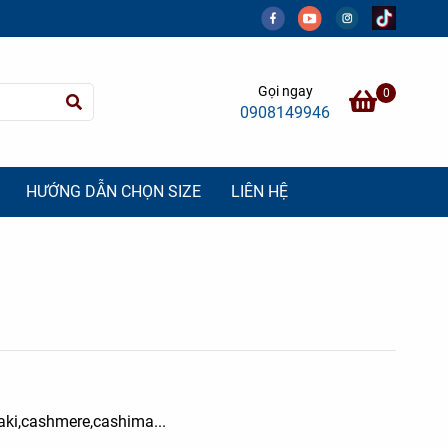
Gọi ngay
0
0908149946
HƯỚNG DẪN CHỌN SIZE
LIÊN HỆ
 kaki,cashmere,cashima...