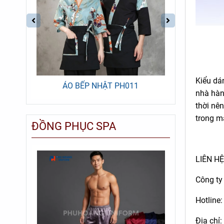
Kiểu dá
ÁO BẾP NHẬT PH011
ÁO
nhà hàn
thời nê
trong m
ĐỒNG PHỤC SPA
-25%
LIÊN HỆ
Công t
Hotline
Địa chỉ