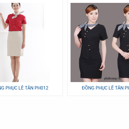
HỤC XÂY DỰNG PH019
ĐỒNG PHỤC XÂY DỰNG PH01
G PHỤC LỄ TÂN PH012
ĐỒNG PHỤC LỄ TÂN P