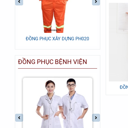
7
ĐỒNG PHỤC XÂY DỰNG PH020
ĐỒNG P
ĐỒNG PHỤC BỆNH VIỆN
ĐỒN