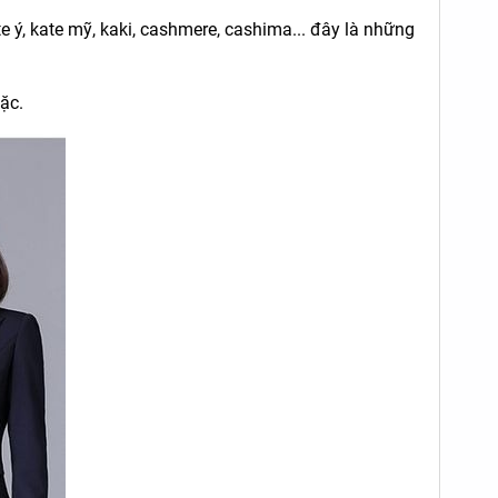
-27%
-23%
e ý, kate mỹ, kaki, cashmere, cashima... đây là những
mặc.
Y
TẠP DỀ MÀU NÂU KHÔNG TĂNG
ÁO CHO
ĐƠ
65.000đ