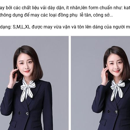
-31%
 bởi các chất liệu vải dày dặn, ít nhăn,lên form chuẩn như: kat
 thông dụng để may các loại đồng phụ lễ tân, công sở...
 dạng: S,M,L,XL được may vừa vặn và tôn lên dáng của người 
 CỘT NGANG MÀU NÂU
TẠP DỀ NILON XANH LÁ CÂ
55.000đ
55.000đ