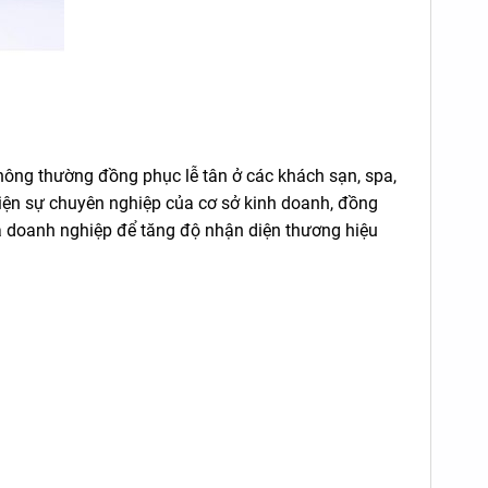
ông thường đồng phục lễ tân ở các khách sạn, spa,
ÁO BẾP NHẬT PH010
ÁO 
hiện sự chuyên nghiệp của cơ sở kinh doanh, đồng
 doanh nghiệp để tăng độ nhận diện thương hiệu
-25%
-25%