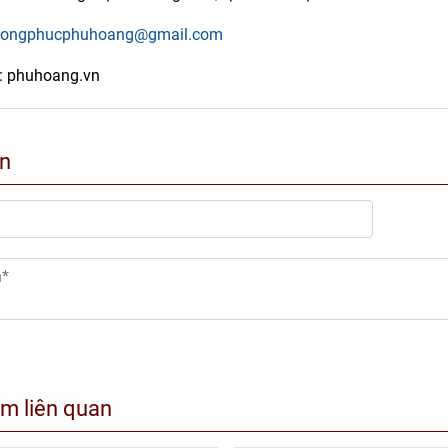
ongphucphuhoang@gmail.com
: phuhoang.vn
 ÁO QUÂY SPA NÚT BẤM
BỘ QUẦN ÁO QUÂY SPA NÚT 
ÀU NÂU CÀ PHÊ
MÀU NÂU
ận
150.000đ
150.000đ
m liên quan