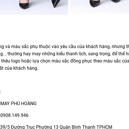
ng và màu sắc phụ thuộc vào yêu cầu của khách hàng, nhưng th
 BẾP NHẬT PH006
ÁO BẾP NHẬT PH004
g... thường hay may những kiểu thanh lịch, sang trọng, để thể 
n thêu logo hoặc lựa chọn màu sắc đồng phục theo màu sắc của
ắt của khách hàng.
-25%
:
y MAY PHÚ HOÀNG
: 0908.149.946
: 39/5 Đường Trục Phường 13 Quận Bình Thạnh TPHCM