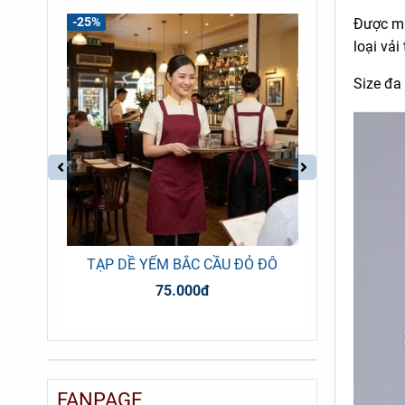
-25%
-31%
Được may
loại vải
Size đa
ĐEN
TẠP DỀ YẾM BẮC CẦU ĐỎ ĐÔ
TẠP DỀ
75.000đ
FANPAGE