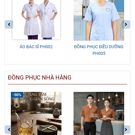
ÁO BÁC SĨ PH002
ĐỒNG PHỤC ĐIỀU DƯỠNG
PH005
ĐỒNG PHỤC NHÀ HÀNG
-50%