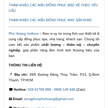
THAM KHẢO CÁC MẪU ĐỒNG PHỤC BẢO VỆ THEO YÊU
CẦU
THAM KHẢO CÁC MẪU ĐỒNG PHỤC MAY SẴN KHÁC
Phú Hoàng Uniform
– Đơn vị uy tín trong lĩnh vực thiết kế &
cung cấp đồng phục spa, nhà hàng, khách sạn. Chúng tôi
cam kết sản phẩm
chất lượng – thẩm mỹ – chuyên
nghiệp
, góp phần nâng tầm hình ảnh thương hiệu của
bạn.
THÔNG TIN LIÊN HỆ:
📍
Địa chỉ:
39/5 Đường Đặng Thùy Trâm, P13, Q.Bình
Thạnh, TP.HCM
☎ Hotline:
028 62788 988
-
0908 149 946
(Zalo)
📧 Email:
dongphucphuhoang@gmail.com