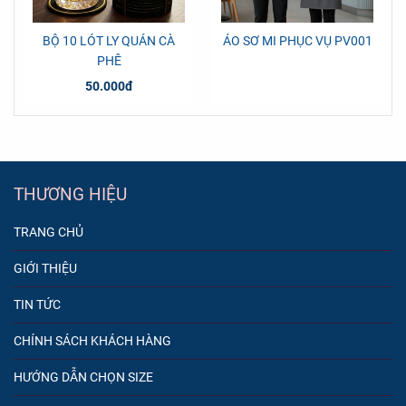
BỘ 10 LÓT LY QUÁN CÀ
ÁO SƠ MI PHỤC VỤ PV001
PHÊ
50.000đ
THƯƠNG HIỆU
TRANG CHỦ
GIỚI THIỆU
TIN TỨC
CHÍNH SÁCH KHÁCH HÀNG
HƯỚNG DẪN CHỌN SIZE