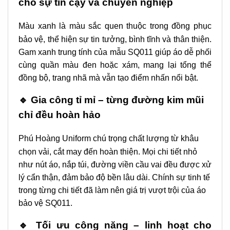
cho sự tin cậy và chuyên nghiệp
Màu xanh là màu sắc quen thuộc trong đồng phục
bảo vệ, thể hiện sự tin tưởng, bình tĩnh và thân thiện.
Gam xanh trung tính của mẫu SQ011 giúp áo dễ phối
cùng quần màu đen hoặc xám, mang lại tổng thể
đồng bộ, trang nhã mà vẫn tạo điểm nhấn nổi bật.
🔹 Gia công tỉ mỉ – từng đường kim mũi
chỉ đều hoàn hảo
Phú Hoàng Uniform chú trọng chất lượng từ khâu
chọn vải, cắt may đến hoàn thiện. Mọi chi tiết nhỏ
như nút áo, nắp túi, đường viền cầu vai đều được xử
lý cẩn thận, đảm bảo độ bền lâu dài. Chính sự tinh tế
trong từng chi tiết đã làm nên giá trị vượt trội của áo
bảo vệ SQ011.
🔹 Tối ưu công năng – linh hoạt cho