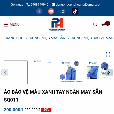
Gọi ngay
0908149946
dongphucphuhoang@gmail.com
0
MENU
TRANG CHỦ
/
ĐỒNG PHỤC MAY SẴN
/
ĐỒNG PHỤC BẢO VỆ MAY
ÁO BẢO VỆ MÀU XANH TAY NGẮN MAY SẴN
SQ011
200.000đ
250.000đ
-20%