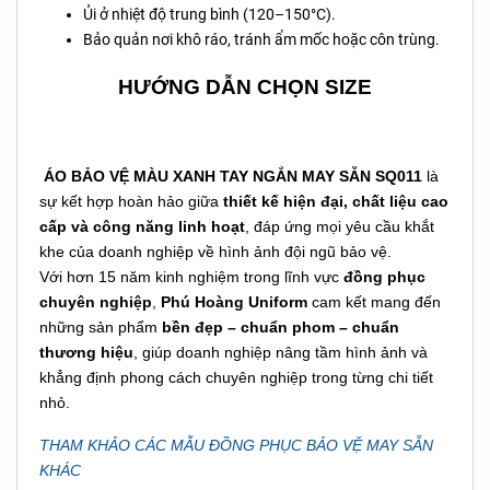
Ủi ở nhiệt độ trung bình (120–150°C).
Bảo quản nơi khô ráo, tránh ẩm mốc hoặc côn trùng.
HƯỚNG DẪN CHỌN SIZE
ÁO BẢO VỆ MÀU XANH TAY NGẮN MAY SẴN SQ011
là
sự kết hợp hoàn hảo giữa
thiết kế hiện đại, chất liệu cao
cấp và công năng linh hoạt
, đáp ứng mọi yêu cầu khắt
khe của doanh nghiệp về hình ảnh đội ngũ bảo vệ.
Với hơn 15 năm kinh nghiệm trong lĩnh vực
đồng phục
chuyên nghiệp
,
Phú Hoàng Uniform
cam kết mang đến
những sản phẩm
bền đẹp – chuẩn phom – chuẩn
thương hiệu
, giúp doanh nghiệp nâng tầm hình ảnh và
khẳng định phong cách chuyên nghiệp trong từng chi tiết
nhỏ.
THAM KHẢO CÁC MẪU ĐỒNG PHỤC BẢO VỆ MAY SẴN
KHÁC