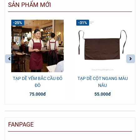
SẢN PHẨM MỚI
-25%
-31%
TẠP DỀ YẾM BẮC CẦU ĐỎ
TẠP DỀ CỘT NGANG MÀU
ĐÔ
NÂU
75.000đ
55.000đ
FANPAGE