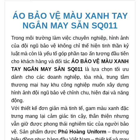
ÁO BẢO VỆ MÀU XANH TAY
NGẮN MAY SẴN SQ011
Trong môi trường làm việc chuyên nghiệp, hình ảnh
của đội ngũ bảo vệ không chỉ thể hiện tinh thần kỷ
luật mà còn là yếu tố góp phần tạo ấn tượng đầu tiên
cho khách hàng và đối tác
ÁO BẢO VỆ MÀU XANH
TAY NGẮN MAY SẴN SQ011
là lựa chọn tối ưu
dành cho các doanh nghiệp, tòa nhà, trung tâm
thương mại hay khu công nghiệp muốn xây dựng
hình ảnh đội ngũ bảo vệ chỉnh chu, hiện đại và năng
động.
Với thiết kế đơn giản mà tinh tế, gam màu xanh đặc
trưng mang lại cảm giác tin cậy, thân thiện nhưng
vẫn giữ được phong thái nghiêm túc của người bảo
vệ. Sản phẩm được
Phú Hoàng Uniform
– thương
hiệu đồng phục hàng đầu Việt Nam – thiết kế và may