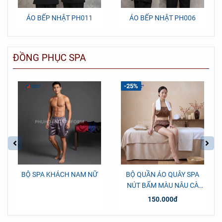
ÁO BẾP NHẬT PH011
ÁO BẾP NHẬT PH006
ĐỒNG PHỤC SPA
-25%
BỘ SPA KHÁCH NAM NỮ
BỘ QUẦN ÁO QUÂY SPA
NÚT BẤM MÀU NÂU CÀ
PHÊ
150.000đ