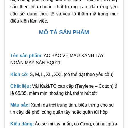
sẵn theo tiêu chuẩn chất lượng cao, đáp ứng yêu
cầu sử dụng thực tế và yếu tố thẩm mỹ trong mọi
điều kiện làm việc.
MÔ TẢ SẢN PHẨM
Tên sản phẩm:
ÁO BẢO VỆ MÀU XANH TAY
NGẮN MAY SẴN SQ011
Kích cỡ:
S, M, L, XL, XXL (có thể đặt theo yêu cầu)
Chất liệu:
Vải Kaki/TC cao cấp (Terylene – Cotton) tỉ
lệ 65/35, mềm mịn, thoáng khí, thấm hút tốt
Màu sắc:
Xanh
da trời
trung tính, biểu trưng cho sự
tin cậy, dễ phối cùng quần tây hoặc quần túi hộp
Kiểu dáng:
Áo sơ mi tay ngắn, cổ đứng, cài nút giữa