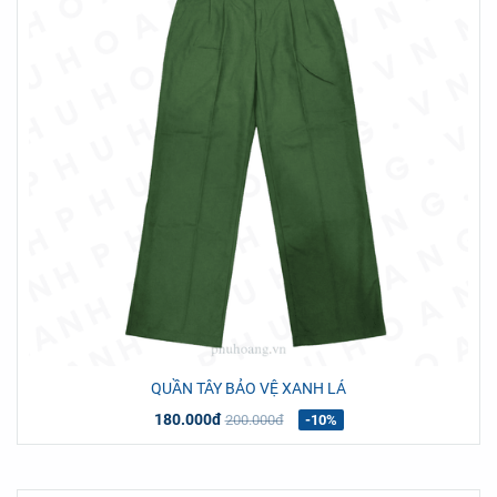
QUẦN TÂY BẢO VỆ XANH LÁ
180.000đ
200.000đ
-10%