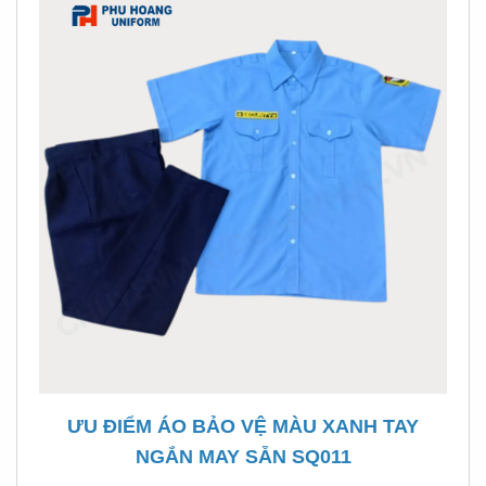
ƯU ĐIỂM ÁO BẢO VỆ MÀU XANH TAY
NGẮN MAY SẴN SQ011