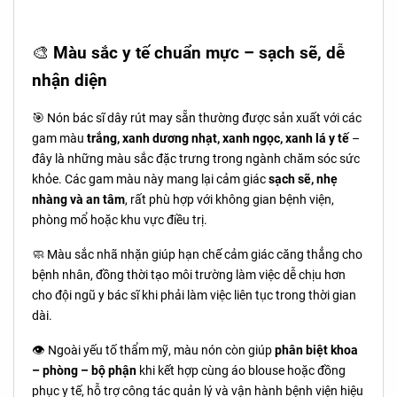
🎨
Màu sắc y tế chuẩn mực – sạch sẽ, dễ
nhận diện
🎯 Nón bác sĩ dây rút may sẵn thường được sản xuất với các
gam màu
trắng, xanh dương nhạt, xanh ngọc, xanh lá y tế
–
đây là những màu sắc đặc trưng trong ngành chăm sóc sức
khỏe. Các gam màu này mang lại cảm giác
sạch sẽ, nhẹ
nhàng và an tâm
, rất phù hợp với không gian bệnh viện,
phòng mổ hoặc khu vực điều trị.
🧼 Màu sắc nhã nhặn giúp hạn chế cảm giác căng thẳng cho
bệnh nhân, đồng thời tạo môi trường làm việc dễ chịu hơn
cho đội ngũ y bác sĩ khi phải làm việc liên tục trong thời gian
dài.
👁️ Ngoài yếu tố thẩm mỹ, màu nón còn giúp
phân biệt khoa
– phòng – bộ phận
khi kết hợp cùng áo blouse hoặc đồng
phục y tế, hỗ trợ công tác quản lý và vận hành bệnh viện hiệu