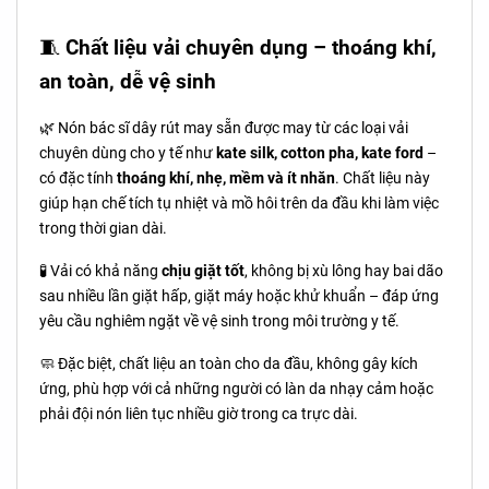
🧵
Chất liệu vải chuyên dụng – thoáng khí,
an toàn, dễ vệ sinh
🌿 Nón bác sĩ dây rút may sẵn được may từ các loại vải
chuyên dùng cho y tế như
kate silk, cotton pha, kate ford
–
có đặc tính
thoáng khí, nhẹ, mềm và ít nhăn
. Chất liệu này
giúp hạn chế tích tụ nhiệt và mồ hôi trên da đầu khi làm việc
trong thời gian dài.
🧪 Vải có khả năng
chịu giặt tốt
, không bị xù lông hay bai dão
sau nhiều lần giặt hấp, giặt máy hoặc khử khuẩn – đáp ứng
yêu cầu nghiêm ngặt về vệ sinh trong môi trường y tế.
🧼 Đặc biệt, chất liệu an toàn cho da đầu, không gây kích
ứng, phù hợp với cả những người có làn da nhạy cảm hoặc
phải đội nón liên tục nhiều giờ trong ca trực dài.