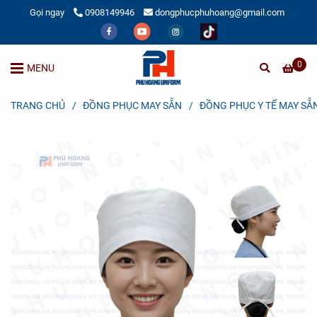
Gọi ngay
0908149946
dongphucphuhoang@gmail.com
0
MENU
TRANG CHỦ
/
ĐỒNG PHỤC MAY SẴN
/
ĐỒNG PHỤC Y TẾ MAY SẴ