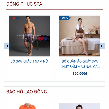
ĐỒNG PHỤC SPA
-25%
BỘ SPA KHÁCH NAM NỮ
BỘ QUẦN ÁO QUÂY SPA
NÚT BẤM MÀU NÂU CÀ
PHÊ
150.000đ
BẢO HỘ LAO ĐỘNG