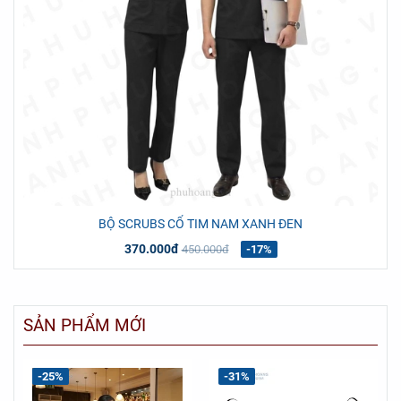
BỘ SCRUBS CỔ TIM NAM XANH ĐEN
370.000đ
450.000đ
-17%
SẢN PHẨM MỚI
-25%
-31%