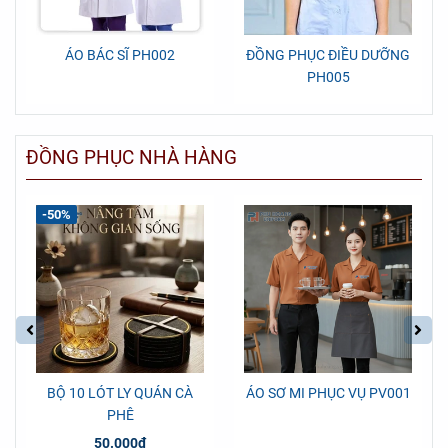
ÁO BÁC SĨ PH002
ĐỒNG PHỤC ĐIỀU DƯỠNG
PH005
ĐỒNG PHỤC NHÀ HÀNG
-50%
BỘ 10 LÓT LY QUÁN CÀ
ÁO SƠ MI PHỤC VỤ PV001
PHÊ
50.000đ