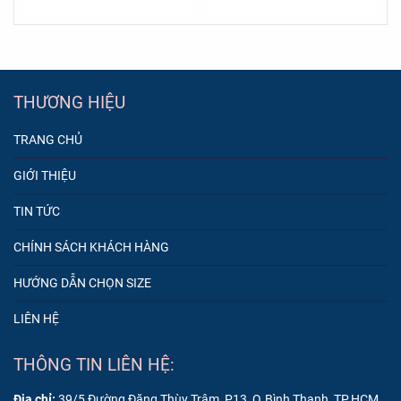
THƯƠNG HIỆU
TRANG CHỦ
GIỚI THIỆU
TIN TỨC
CHÍNH SÁCH KHÁCH HÀNG
HƯỚNG DẪN CHỌN SIZE
LIÊN HỆ
THÔNG TIN LIÊN HỆ:
Địa chỉ:
39/5 Đường Đặng Thùy Trâm, P13, Q.Bình Thạnh, TP.HCM