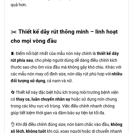
quả hơn.
✂️
Thiết kế dây rút thông minh – linh hoạt
cho mọi vòng đầu
🧵 Điểm nổi bật nhất của mẫu nón này chính là
thiết kế dây
rút phía sau
, cho phép người dùng dễ dàng điều chỉnh kích
thước sao cho ôm vừa đầu mà không gây khó chịu. Khác với
các mẫu nón may cố định size, nón dây rút phù hợp với
nhiều
đối tượng sử dụng
, cả nam và nữ.
🔄 Thiết kế này đặc biệt hữu ích trong môi trường bệnh viện
có
thay ca, luân chuyển nhân sự
hoặc sử dụng nón chung
trong các khu vực vô trùng. Việc điều chỉnh nhanh chóng
giúp tiết kiệm thời gian và đảm bảo sự tiện lợi tối đa.
👌 Khi đã điều chỉnh đúng size, nón bám chắc vào đầu,
không
xô lệch, không tuột
khi cúi, xoay người hoặc di chuyển nhanh