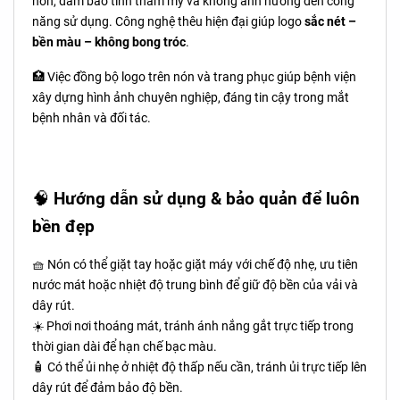
nón, đảm bảo tính thẩm mỹ và không ảnh hưởng đến công
năng sử dụng. Công nghệ thêu hiện đại giúp logo
sắc nét –
bền màu – không bong tróc
.
🏥 Việc đồng bộ logo trên nón và trang phục giúp bệnh viện
xây dựng hình ảnh chuyên nghiệp, đáng tin cậy trong mắt
bệnh nhân và đối tác.
🧠
Hướng dẫn sử dụng & bảo quản để luôn
bền đẹp
🧺 Nón có thể giặt tay hoặc giặt máy với chế độ nhẹ, ưu tiên
nước mát hoặc nhiệt độ trung bình để giữ độ bền của vải và
dây rút.
☀️ Phơi nơi thoáng mát, tránh ánh nắng gắt trực tiếp trong
thời gian dài để hạn chế bạc màu.
🧴 Có thể ủi nhẹ ở nhiệt độ thấp nếu cần, tránh ủi trực tiếp lên
dây rút để đảm bảo độ bền.