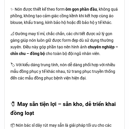
✨ Nón được thiết kế theo form
ôm gọn phần đầu
, không quá
phồng, không tạo cảm giác cồng kềnh khi kết hợp cùng áo
blouse, khẩu trang, kính bảo hộ hoặc đồ bảo hộ y tế khác.
📐 Đường may tỉ mỉ, chắc chắn, các chi tiết được xử lý gọn
gàng giúp nón luôn giữ được form đẹp dù sử dụng thường
xuyên. Điều này góp phần tạo nên hình ảnh
chuyên nghiệp –
chỉn chu – đồng bộ
cho toàn bộ đội ngũ nhân viên.
🏷️ Với kiểu dáng trung tính, nón dễ dàng phối hợp với nhiều
mẫu đồng phục y tế khác nhau, từ trang phục truyền thống
đến các mẫu đồng phục bệnh viện hiện đại.
🧷
May sẵn tiện lợi – sẵn kho, dễ triển khai
đồng loạt
📦 Nón bác sĩ dây rút may sẵn là giải pháp tối ưu cho các