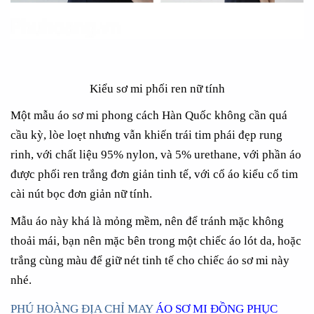
Kiểu sơ mi phối ren nữ tính
Một mẫu áo sơ mi phong cách Hàn Quốc không cần quá
cầu kỳ, lòe loẹt nhưng vẫn khiến trái tim phái đẹp rung
rinh, với chất liệu 95% nylon, và 5% urethane, với phần áo
được phối ren trắng đơn giản tinh tế, với cổ áo kiểu cổ tim
cài nút bọc đơn giản nữ tính.
Mẫu áo này khá là mỏng mềm, nên để tránh mặc không
thoải mái, bạn nên mặc bên trong một chiếc áo lót da, hoặc
trắng cùng màu để giữ nét tinh tế cho chiếc áo sơ mi này
nhé.
PHÚ HOÀNG ĐỊA CHỈ MAY
ÁO SƠ MI ĐỒNG PHỤC