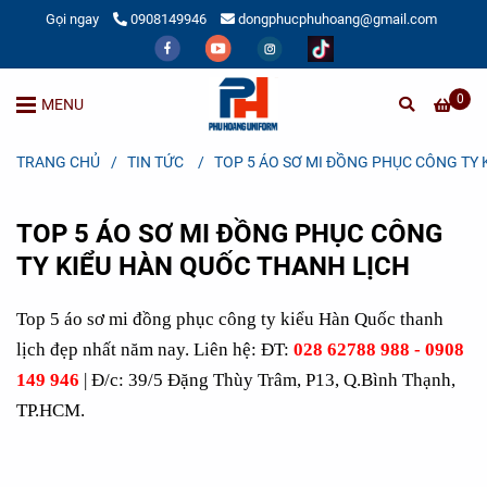
Gọi ngay
0908149946
dongphucphuhoang@gmail.com
0
MENU
TRANG CHỦ
/
TIN TỨC
/
TOP 5 ÁO SƠ MI ĐỒNG PHỤC CÔNG TY 
TOP 5 ÁO SƠ MI ĐỒNG PHỤC CÔNG
TY KIỂU HÀN QUỐC THANH LỊCH
Top 5 áo sơ mi đồng phục công ty kiểu Hàn Quốc thanh
lịch đẹp nhất năm nay. Liên hệ: ĐT:
028 62788 988
-
0908
149 946
| Đ/c: 39/5 Đặng Thùy Trâm, P13, Q.Bình Thạnh,
TP.HCM.