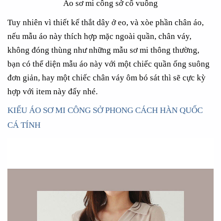
Áo sơ mi công sở cổ vuông
Tuy nhiên vì thiết kế thắt dây ở eo, và xòe phần chân áo,
nếu mẫu áo này thích hợp mặc ngoài quần, chân váy,
không đóng thùng như những mẫu sơ mi thông thường,
bạn có thể diện mẫu áo này với một chiếc quần ống suông
đơn giản, hay một chiếc chân váy ôm bó sát thì sẽ cực kỳ
hợp với item này đấy nhé.
KIỂU ÁO SƠ MI CÔNG SỞ PHONG CÁCH HÀN QUỐC
CÁ TÍNH