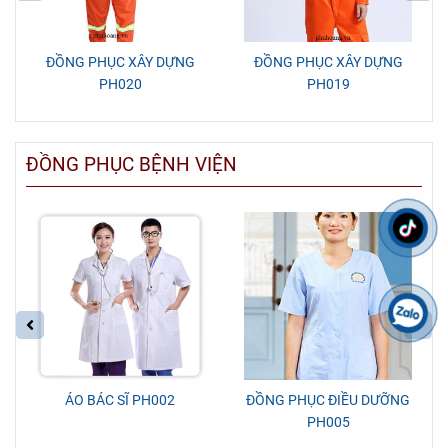
ĐỒNG PHỤC XÂY DỰNG
ĐỒNG PHỤC XÂY DỰNG
PH020
PH019
ĐỒNG PHỤC BỆNH VIỆN
ÁO BÁC SĨ PH002
ĐỒNG PHỤC ĐIỀU DƯỠNG
PH005