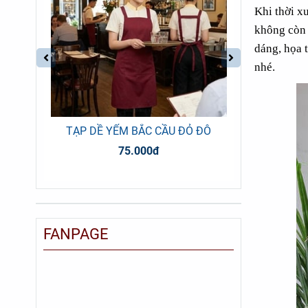
Khi thời x
không còn 
dáng, họa 
nhé.
ĐEN
TẠP DỀ YẾM BẮC CẦU ĐỎ ĐÔ
TẠP DỀ
75.000đ
FANPAGE