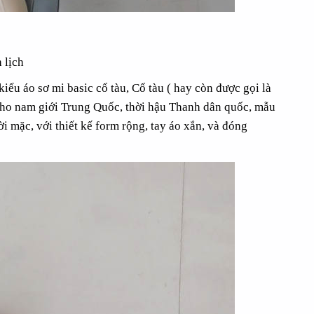
 lịch
ểu áo sơ mi basic cổ tàu, Cổ tàu ( hay còn được gọi là
 cho nam giới Trung Quốc, thời hậu Thanh dân quốc, mẫu
i mặc, với thiết kế form rộng, tay áo xắn, và đóng
001
ĐỒNG PHỤC BÀ BA PH018
ĐỒNG 