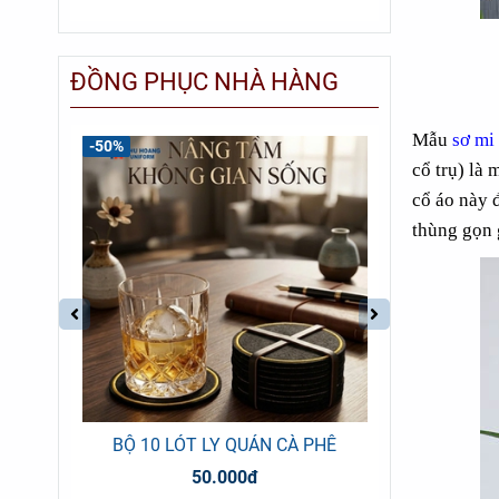
ĐỒNG PHỤC NHÀ HÀNG
Mẫu
sơ mi
-50%
cổ trụ) là
cổ áo này 
thùng gọn 
6
BỘ 10 LÓT LY QUÁN CÀ PHÊ
ÁO SƠ
50.000đ