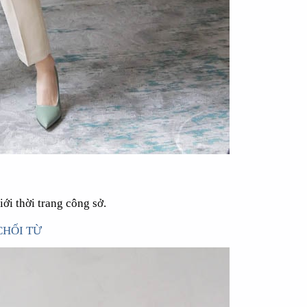
ÁO BẾP NHẬT PH010
ÁO 
-25%
-25%
ới thời trang công sở.
CHỐI TỪ