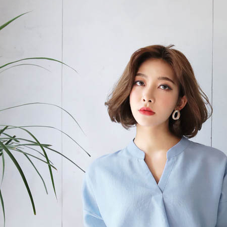
 ÁO QUÂY SPA NÚT BẤM
BỘ QUẦN ÁO QUÂY SPA NÚT 
ÀU NÂU CÀ PHÊ
MÀU NÂU
150.000đ
150.000đ