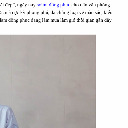
mặt đẹp”, ngày nay
sơ mi đồng phục
cho dân văn phòng
a, mà cực kỳ phong phú, đa chủng loại về màu sắc, kiểu
 làm đồng phục đang làm mưa làm gió thời gian gần đây
Y
TẠP DỀ MÀU NÂU KHÔNG TĂNG
ÁO CHO
ĐƠ
65.000đ