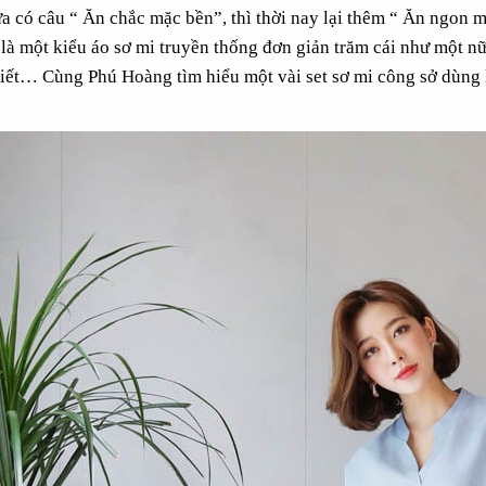
ưa có câu “ Ăn chắc mặc bền”, thì thời nay lại thêm “ Ăn ngon 
là một kiểu áo sơ mi truyền thống đơn giản trăm cái như một nữ
tiết… Cùng Phú Hoàng tìm hiểu một vài set sơ mi công sở dùng
 CỘT NGANG MÀU NÂU
TẠP DỀ NILON XANH LÁ CÂ
55.000đ
55.000đ