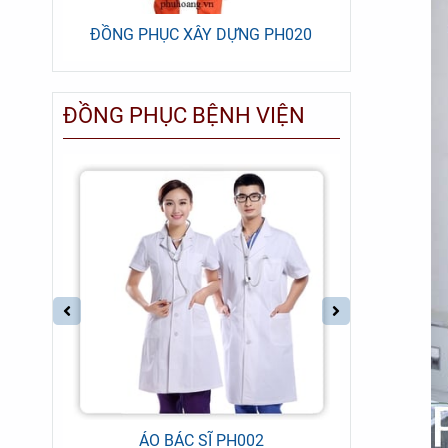
7
ĐỒNG PHỤC XÂY DỰNG PH020
ĐỒNG P
ĐỒNG PHỤC BỆNH VIỆN
ÁO BÁC SĨ PH002
ĐỒNG PH