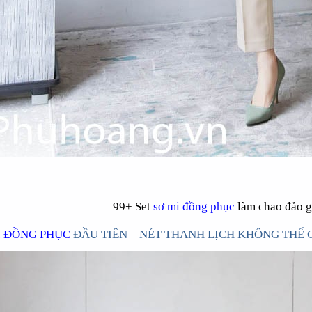
 BẾP NHẬT PH006
ÁO BẾP NHẬT PH004
-25%
99+ Set
sơ mi đồng phục
làm chao đảo gi
I ĐỒNG PHỤC
ĐẦU TIÊN – NÉT THANH LỊCH KHÔNG THỂ 