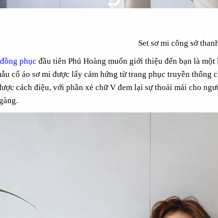
Set sơ mi công sở thanh
 đồng phục
đầu tiên Phú Hoàng muốn giới thiệu đến bạn là một ki
 mẫu cổ áo sơ mi được lấy cảm hứng từ trang phục truyền thống
được cách điệu, với phần xẻ chữ V đem lại sự thoải mái cho ngườ
gàng.
 MI PHỤC VỤ PV001
KHĂN TRẢI BÀN HỘI NGHỊ KB