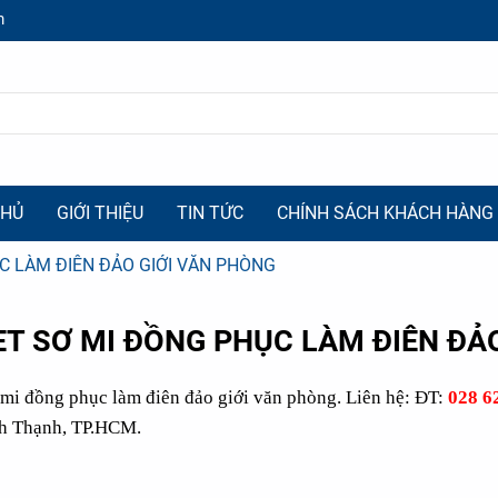
m
CHỦ
GIỚI THIỆU
TIN TỨC
CHÍNH SÁCH KHÁCH HÀNG
C LÀM ĐIÊN ĐẢO GIỚI VĂN PHÒNG
ET SƠ MI ĐỒNG PHỤC LÀM ĐIÊN ĐẢ
 mi đồng phục làm điên đảo giới văn phòng. Liên hệ: ĐT:
028 6
-31%
nh Thạnh, TP.HCM.