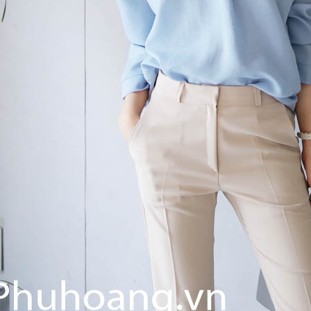
HỤC XÂY DỰNG PH019
ĐỒNG PHỤC XÂY DỰNG PH01
ỤC ĐIỀU DƯỠNG PH005
ĐỒNG PHỤC Y TÁ PH007