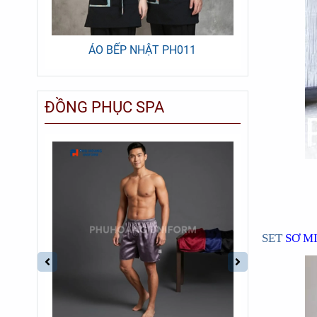
ÁO BẾP NHẬT PH011
ÁO
ĐỒNG PHỤC SPA
-25%
SET
SƠ M