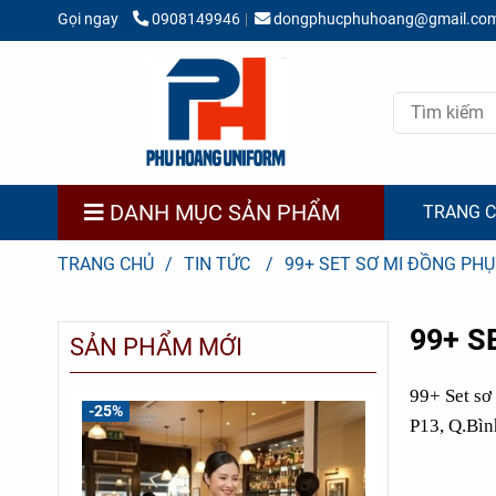
Gọi ngay
0908149946
dongphucphuhoang@gmail.co
DANH MỤC SẢN PHẨM
TRANG 
TRANG CHỦ
/
TIN TỨC
/
99+ SET SƠ MI ĐỒNG PHỤ
99+ S
SẢN PHẨM MỚI
99+ Set sơ
-25%
-31%
P13, Q.Bì