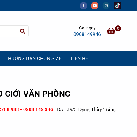
Gọi ngay
0
0908149946
HƯỚNG DẪN CHỌN SIZE
LIÊN HỆ
O GIỚI VĂN PHÒNG
2788 988
-
0908 149 946
| Đ/c: 39/5 Đặng Thùy Trâm,
-27%
-23%